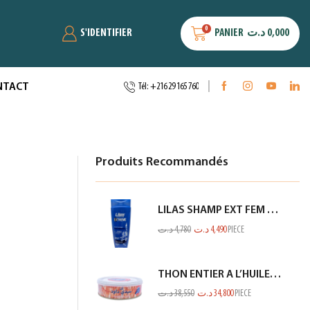
0
S'IDENTIFIER
PANIER
د.ت
0,000
NTACT
Tél: +216 29 165 760
Produits Recommandés
LILAS SHAMP EXT FEM ANTI PELLIC BLEU 350ML
د.ت
4,780
د.ت
4,490
PIECE
THON ENTIER A L’HUILE D’OLIVE SIDI DAOUD 950G
د.ت
38,550
د.ت
34,800
PIECE