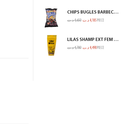
CHIPS BUGLES BARBECUE 75GR
د.ت
4,650
د.ت
4,185
PIECE
LILAS SHAMP EXT FEM SEC ET ABIME JAUNE 350ML
د.ت
4,780
د.ت
4,490
PIECE