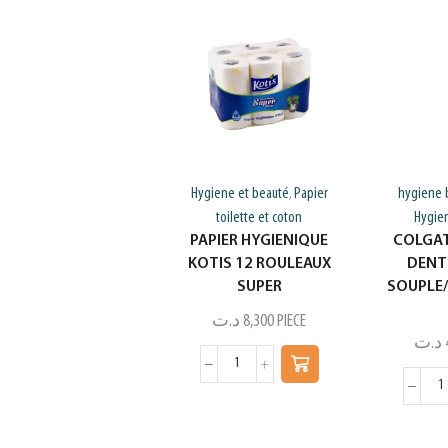
Hygiene et beauté
Papier
hygiene 
,
toilette et coton
Hygie
PAPIER HYGIENIQUE
COLGAT
KOTIS 12 ROULEAUX
DENT
SUPER
SOUPLE/
د.ت
8,300
PIECE
د.ت