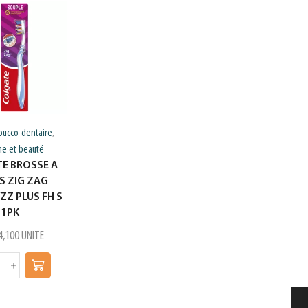
bucco-dentaire
Hygiene et beaut
,
ne et beauté
toilette et c
E BROSSE A
PAPIER HYGI
S ZIG ZAG
KOTIS 4 ROU
ZZ PLUS FH S
SUPER
1PK
د.ت
2,850
P
4,100
UNITE