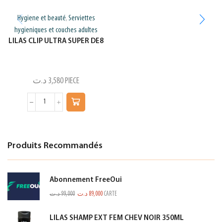
Hygiene et beauté
Serviettes
,
hygieniques et couches adultes
LILAS CLIP ULTRA SUPER DE8
د.ت
3,580
PIECE
Produits Recommandés
Abonnement FreeOui
د.ت
99,000
د.ت
89,000
CARTE
LILAS SHAMP EXT FEM CHEV NOIR 350ML