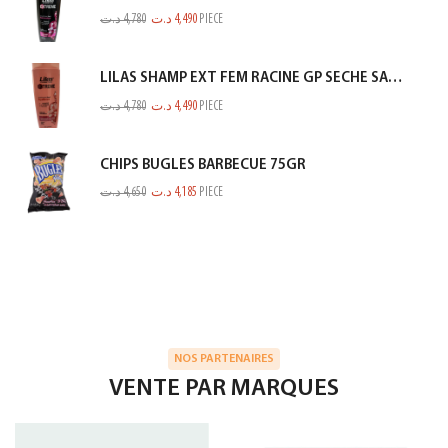
د.ت
4,780
د.ت
4,490
PIECE
LILAS SHAMP EXT FEM RACINE GP SECHE SAUMON 350ML
د.ت
4,780
د.ت
4,490
PIECE
CHIPS BUGLES BARBECUE 75GR
د.ت
4,650
د.ت
4,185
PIECE
NOS PARTENAIRES
VENTE PAR MARQUES