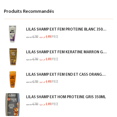
Produits Recommandés
LILAS SHAMP EXT FEM PROTEINE BLANC 350ML
د.ت
4,780
د.ت
4,490
PIECE
LILAS SHAMP EXT FEM KERATINE MARRON GOLD 350ML
د.ت
4,780
د.ت
4,490
PIECE
LILAS SHAMP EXT FEM END ET CASS ORANGE 350ML
د.ت
4,780
د.ت
4,490
PIECE
LILAS SHAMP EXT HOM PROTEINE GRIS 350ML
د.ت
4,780
د.ت
4,490
PIECE