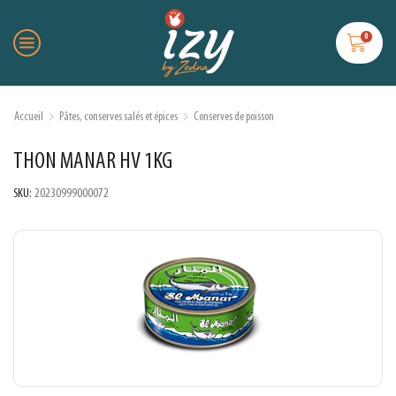
0
Accueil
Pâtes, conserves salés et épices
Conserves de poisson
THON MANAR HV 1KG
SKU:
20230999000072