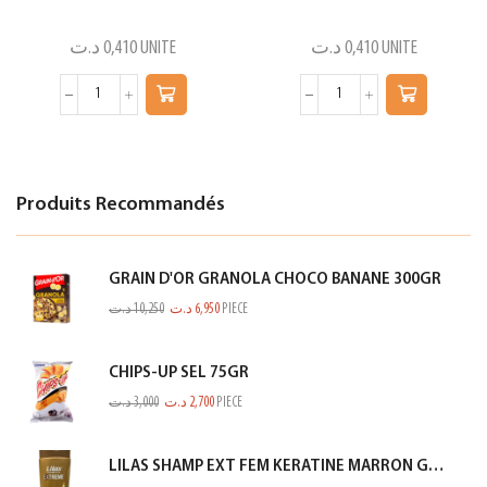
د.ت
0,410
UNITE
د.ت
0,410
UNITE
Produits Recommandés
GRAIN D'OR GRANOLA CHOCO BANANE 300GR
د.ت
10,250
د.ت
6,950
PIECE
CHIPS-UP SEL 75GR
د.ت
3,000
د.ت
2,700
PIECE
LILAS SHAMP EXT FEM KERATINE MARRON GOLD 350ML