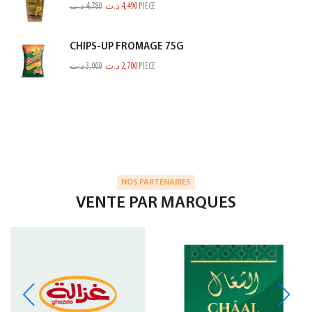
د.ت
4,780
د.ت
4,490
PIECE
CHIPS-UP FROMAGE 75G
د.ت
3,000
د.ت
2,700
PIECE
NOS PARTENAIRES
VENTE PAR MARQUES