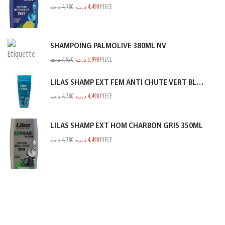
د.ت
4,780
د.ت
4,490
PIECE
SHAMPOING PALMOLIVE 380ML NV
د.ت
4,950
د.ت
3,990
PIECE
LILAS SHAMP EXT FEM ANTI CHUTE VERT BLEUTE 350ML
د.ت
4,780
د.ت
4,490
PIECE
LILAS SHAMP EXT HOM CHARBON GRIS 350ML
د.ت
4,780
د.ت
4,490
PIECE