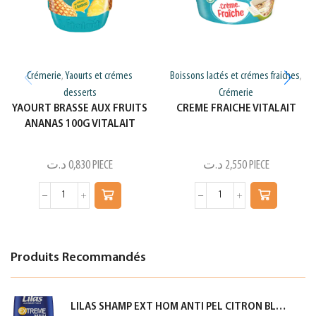
Crémerie
Yaourts et crémes
Boissons lactés et crémes fraiches
,
,
desserts
Crémerie
YAOURT BRASSE AUX FRUITS
CREME FRAICHE VITALAIT
ANANAS 100G VITALAIT
د.ت
0,830
PIECE
د.ت
2,550
PIECE
Produits Recommandés
LILAS SHAMP EXT HOM ANTI PEL CITRON BLEU 350ML