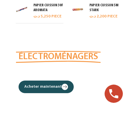
PAPIER CUISSON 30F
PAPIER CUISSON 5M
AROMATA
STARK
د.ت
5,250
PIECE
د.ت
2,200
PIECE
MEILLEURS
ÉLECTROMÉNAGERS
DE CUISINE
Acheter maintenant