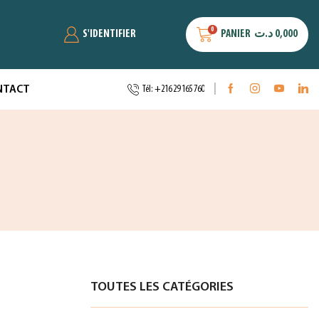
0
S'IDENTIFIER
PANIER
د.ت
0,000
NTACT
Tél: +216 29 165 760
TOUTES LES CATÉGORIES