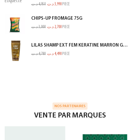
د.ت
4,950
د.ت
3,990
PIECE
CHIPS-UP FROMAGE 75G
د.ت
3,000
د.ت
2,700
PIECE
LILAS SHAMP EXT FEM KERATINE MARRON GOLD 350ML
د.ت
4,780
د.ت
4,490
PIECE
NOS PARTENAIRES
VENTE PAR MARQUES