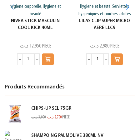
hygiene corporelle
Hygiene et
Hygiene et beauté
Serviettes
,
,
beauté
hygieniques et couches adultes
NIVEA STICK MASCULIN
LILAS CLIP SUPER MICRO
COOL KICK 40ML
AERE LLC9
د.ت
12,950
PIECE
د.ت
2,980
PIECE
Produits Recommandés
CHIPS-UP SEL 75GR
د.ت
3,000
د.ت
2,700
PIECE
SHAMPOING PALMOLIVE 380ML NV