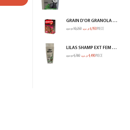
GRAIN D'OR GRANOLA CHOCO FRAISE 300GR
د.ت
10,250
د.ت
6,950
PIECE
LILAS SHAMP EXT FEM FIN ET FRAGILE BLANC 350ML
د.ت
4,780
د.ت
4,490
PIECE