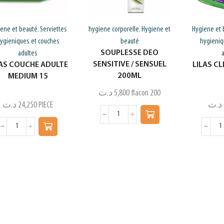
iene et beauté
Serviettes
hygiene corporelle
Hygiene et
Hygiene et 
,
,
ygieniques et couches
beauté
hygieniq
SOUPLESSE DEO
adultes
SENSITIVE / SENSUEL
LAS COUCHE ADULTE
LILAS CL
200ML
MEDIUM 15
د.ت
5,800
flacon 200
د.ت
24,250
PIECE
د.ت