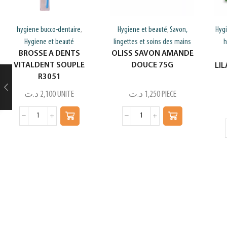
hygiene bucco-dentaire
Hygiene et beauté
Savon,
Hyg
,
,
Hygiene et beauté
lingettes et soins des mains
h
BROSSE A DENTS
OLISS SAVON AMANDE
VITALDENT SOUPLE
DOUCE 75G
LI
R3051
د.ت
2,100
UNITE
د.ت
1,250
PIECE