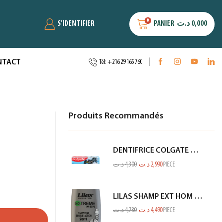
0
S'IDENTIFIER
PANIER
د.ت
0,000
NTACT
Tél: +216 29 165 760
Produits Recommandés
DENTIFRICE COLGATE 6ANS+ GOUT FRUITÉ DOUX BATMAN 50ML
د.ت
4,300
د.ت
2,990
PIECE
LILAS SHAMP EXT HOM CHARBON GRIS 350ML
د.ت
4,780
د.ت
4,490
PIECE