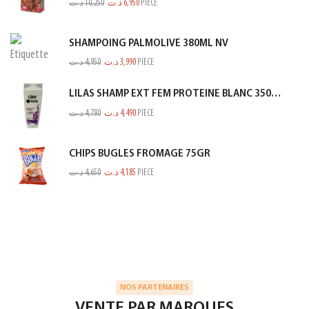
د.ت
10,250
د.ت
6,950
PIECE
SHAMPOING PALMOLIVE 380ML NV
د.ت
4,950
د.ت
3,990
PIECE
LILAS SHAMP EXT FEM PROTEINE BLANC 350ML
د.ت
4,780
د.ت
4,490
PIECE
CHIPS BUGLES FROMAGE 75GR
د.ت
4,650
د.ت
4,185
PIECE
NOS PARTENAIRES
VENTE PAR MARQUES