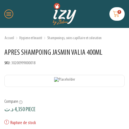
0
Accueil
Hygiene et beauté
Shampooings, soins capillaire et coloration
APRES SHAMPOING JASMIN VALIA 400ML
SKU:
30200999000018
Compare
د.ت
4,350
PIECE
Rupture de stock