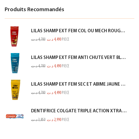
Produits Recommandés
LILAS SHAMP EXT FEM COL OU MECH ROUGE 350ML
د.ت
4,780
د.ت
4,490
PIECE
LILAS SHAMP EXT FEM ANTI CHUTE VERT BLEUTE 350ML
د.ت
4,780
د.ت
4,490
PIECE
LILAS SHAMP EXT FEM SEC ET ABIME JAUNE 350ML
د.ت
4,780
د.ت
4,490
PIECE
DENTIFRICE COLGATE TRIPLE ACTION XTRA WHITE 75ML
د.ت
3,850
د.ت
2,990
PIECE