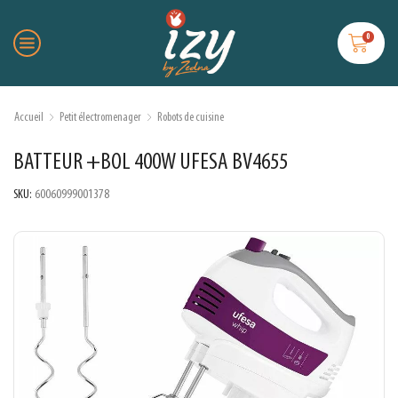
0
Accueil
Petit électromenager
Robots de cuisine
BATTEUR +BOL 400W UFESA BV4655
SKU:
60060999001378