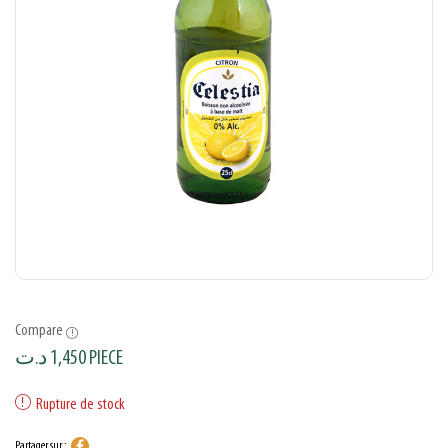
Compare
د.ت
1,450
PIECE
Rupture de stock
Partager sur :