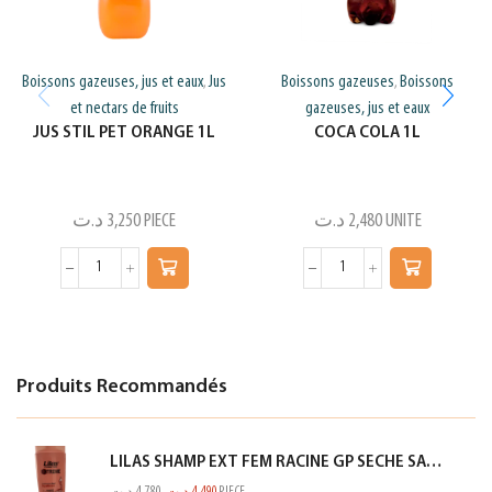
Boissons gazeuses, jus et eaux
Jus
Boissons gazeuses
Boissons
,
,
et nectars de fruits
gazeuses, jus et eaux
JUS STIL PET ORANGE 1L
COCA COLA 1L
د.ت
3,250
PIECE
د.ت
2,480
UNITE
Produits Recommandés
LILAS SHAMP EXT FEM RACINE GP SECHE SAUMON 350ML