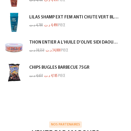
د.ت
4,780
د.ت
4,490
PIECE
LILAS SHAMP EXT FEM ANTI CHUTE VERT BLEUTE 350ML
د.ت
4,780
د.ت
4,490
PIECE
THON ENTIER A L’HUILE D’OLIVE SIDI DAOUD 950G
د.ت
38,550
د.ت
34,800
PIECE
CHIPS BUGLES BARBECUE 75GR
د.ت
4,650
د.ت
4,185
PIECE
NOS PARTENAIRES