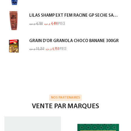
LILAS SHAMP EXT FEM RACINE GP SECHE SAUMON 350ML
د.ت
4,780
د.ت
4,490
PIECE
GRAIN D'OR GRANOLA CHOCO BANANE 300GR
د.ت
10,250
د.ت
6,950
PIECE
NOS PARTENAIRES
VENTE PAR MARQUES