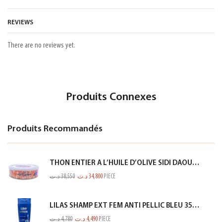
REVIEWS
There are no reviews yet.
Produits Connexes
Produits Recommandés
THON ENTIER A L’HUILE D’OLIVE SIDI DAOUD 950G
د.ت
38,550
د.ت
34,800
PIECE
LILAS SHAMP EXT FEM ANTI PELLIC BLEU 350ML
د.ت
4,780
د.ت
4,490
PIECE