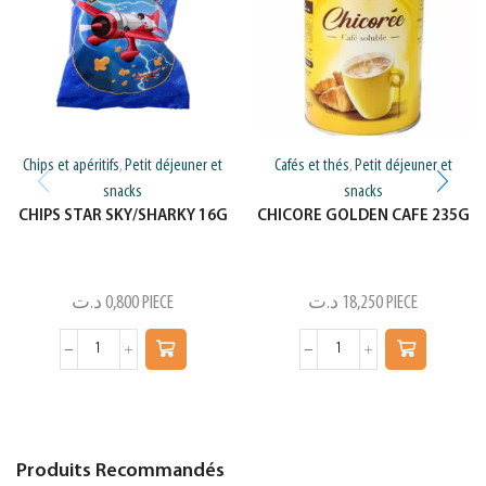
Chips et apéritifs
Petit déjeuner et
Cafés et thés
Petit déjeuner et
,
,
snacks
snacks
CHIPS STAR SKY/SHARKY 16G
CHICORE GOLDEN CAFE 235G
د.ت
0,800
PIECE
د.ت
18,250
PIECE
Produits Recommandés