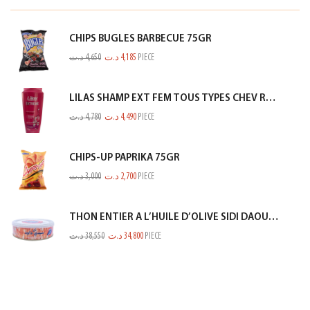
CHIPS BUGLES BARBECUE 75GR
د.ت
4,650
د.ت
4,185
PIECE
LILAS SHAMP EXT FEM TOUS TYPES CHEV ROSE 350ML
د.ت
4,780
د.ت
4,490
PIECE
CHIPS-UP PAPRIKA 75GR
د.ت
3,000
د.ت
2,700
PIECE
THON ENTIER A L’HUILE D’OLIVE SIDI DAOUD 950G
د.ت
38,550
د.ت
34,800
PIECE