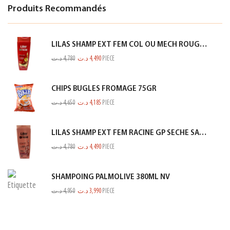
Produits Recommandés
LILAS SHAMP EXT FEM COL OU MECH ROUGE 350ML
د.ت
4,780
د.ت
4,490
PIECE
CHIPS BUGLES FROMAGE 75GR
د.ت
4,650
د.ت
4,185
PIECE
LILAS SHAMP EXT FEM RACINE GP SECHE SAUMON 350ML
د.ت
4,780
د.ت
4,490
PIECE
SHAMPOING PALMOLIVE 380ML NV
د.ت
4,950
د.ت
3,990
PIECE