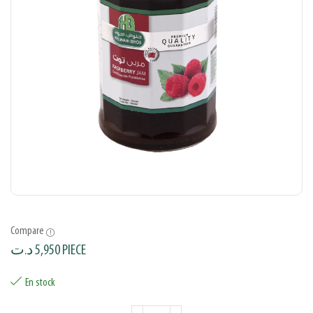
Compare
د.ت
5,950
PIECE
En stock