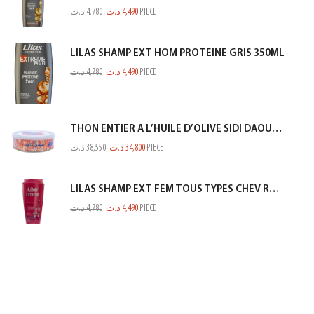
د.ت
4,780
د.ت
4,490
PIECE
LILAS SHAMP EXT HOM PROTEINE GRIS 350ML
د.ت
4,780
د.ت
4,490
PIECE
THON ENTIER A L’HUILE D’OLIVE SIDI DAOUD 950G
د.ت
38,550
د.ت
34,800
PIECE
LILAS SHAMP EXT FEM TOUS TYPES CHEV ROSE 350ML
د.ت
4,780
د.ت
4,490
PIECE