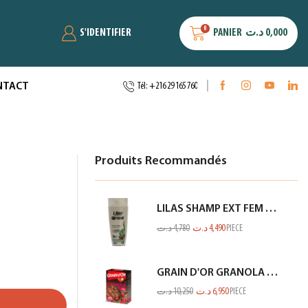
0
S'IDENTIFIER
PANIER
د.ت
0,000
NTACT
Tél: +216 29 165 760
Produits Recommandés
LILAS SHAMP EXT FEM FIN ET FRAGILE BLANC 350ML
د.ت
4,780
د.ت
4,490
PIECE
GRAIN D'OR GRANOLA CHOCO FRAISE 300GR
د.ت
10,250
د.ت
6,950
PIECE