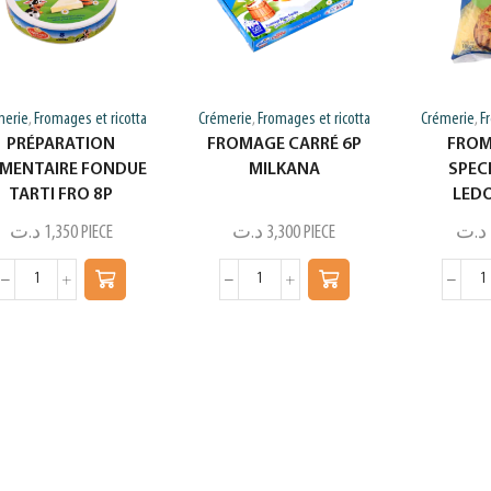
merie
Fromages et ricotta
Crémerie
Fromages et ricotta
Crémerie
F
,
,
,
PRÉPARATION
FROMAGE CARRÉ 6P
FROM
IMENTAIRE FONDUE
MILKANA
SPECI
TARTI FRO 8P
LED
د.ت
1,350
PIECE
د.ت
3,300
PIECE
د.ت