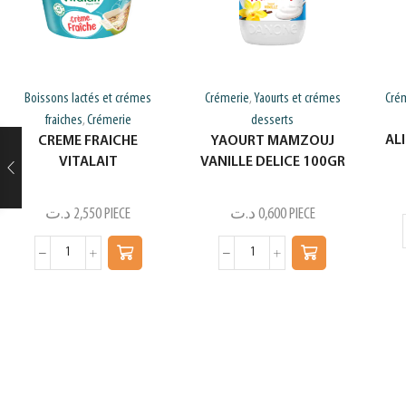
Boissons lactés et crémes
Crémerie
Yaourts et crémes
Cré
,
fraiches
Crémerie
desserts
,
AL
CREME FRAICHE
YAOURT MAMZOUJ
VITALAIT
VANILLE DELICE 100GR
د.ت
2,550
PIECE
د.ت
0,600
PIECE