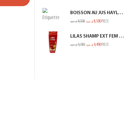
BOISSON AU JUS HAYLA KIWI BANANE 1L
د.ت
9,500
د.ت
8,500
PIECE
LILAS SHAMP EXT FEM COL OU MECH ROUGE 350ML
د.ت
4,780
د.ت
4,490
PIECE