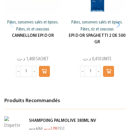
Pâtes, conserves salés et épices
Pâtes, conserves salés et épices
,
,
Pâtes, riz et couscous
Pâtes, riz et couscous
CANNELLONI EPI D OR
EPI D OR SPAGHETTI 2 DE 500
GR
د.ت
1,400
SACHET
د.ت
0,410
UNITE
Produits Recommandés
SHAMPOING PALMOLIVE 380ML NV
د.ت
4,950
د.ت
3,990
PIECE