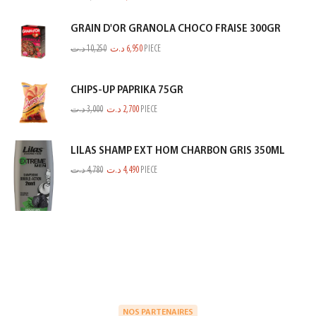
GRAIN D'OR GRANOLA CHOCO FRAISE 300GR
د.ت
10,250
د.ت
6,950
PIECE
CHIPS-UP PAPRIKA 75GR
د.ت
3,000
د.ت
2,700
PIECE
LILAS SHAMP EXT HOM CHARBON GRIS 350ML
د.ت
4,780
د.ت
4,490
PIECE
NOS PARTENAIRES