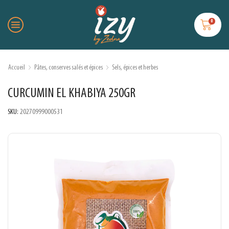
0
Accueil
Pâtes, conserves salés et épices
Sels, épices et herbes
CURCUMIN EL KHABIYA 250GR
SKU:
20270999000531