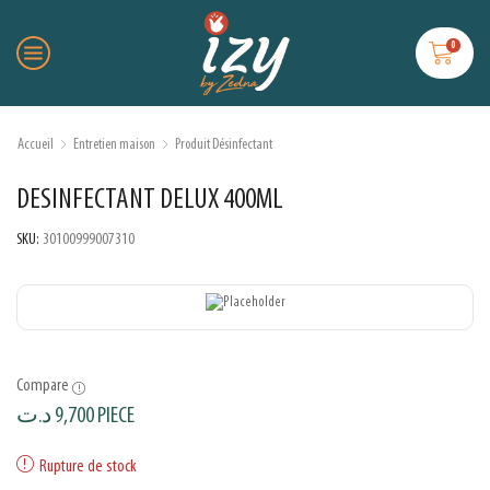
0
Accueil
Entretien maison
Produit Désinfectant
DESINFECTANT DELUX 400ML
SKU:
30100999007310
Compare
د.ت
9,700
PIECE
Rupture de stock