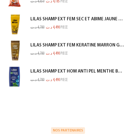
د.ت
4,650
د.ت
4,185
PIECE
LILAS SHAMP EXT FEM SEC ET ABIME JAUNE 350ML
د.ت
4,780
د.ت
4,490
PIECE
LILAS SHAMP EXT FEM KERATINE MARRON GOLD 350ML
د.ت
4,780
د.ت
4,490
PIECE
LILAS SHAMP EXT HOM ANTI PEL MENTHE BLEU 350ML
د.ت
4,780
د.ت
4,490
PIECE
NOS PARTENAIRES