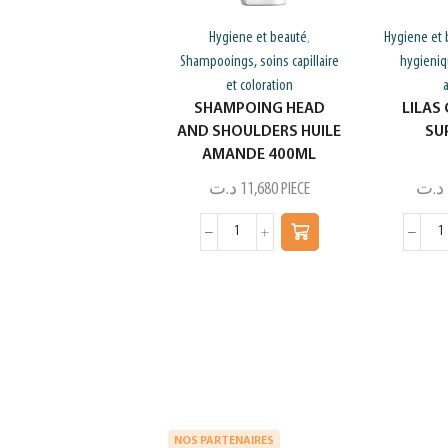
Hygiene et beauté
Hygiene et 
,
Shampooings, soins capillaire
hygieniq
et coloration
SHAMPOING HEAD
LILAS 
AND SHOULDERS HUILE
SU
AMANDE 400ML
د.ت
11,680
PIECE
د.ت
NOS PARTENAIRES