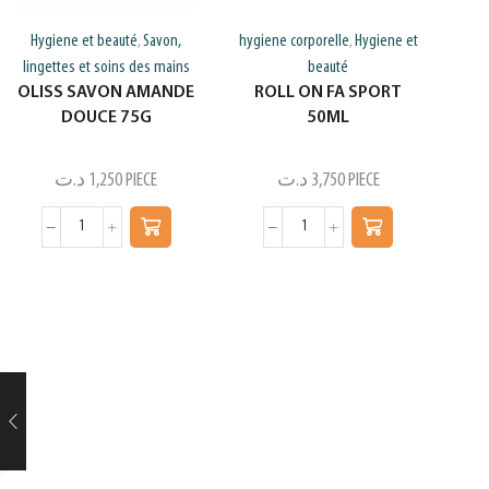
Hygiene et beauté
Savon,
hygiene corporelle
Hygiene et
,
,
lingettes et soins des mains
beauté
OLISS SAVON AMANDE
ROLL ON FA SPORT
DOUCE 75G
50ML
د.ت
1,250
PIECE
د.ت
3,750
PIECE