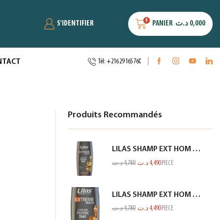
0
S'IDENTIFIER
PANIER
د.ت
0,000
NTACT
Tél: +216 29 165 760
Produits Recommandés
LILAS SHAMP EXT HOM KERATINE GRIS 350ML
د.ت
4,780
د.ت
4,490
PIECE
LILAS SHAMP EXT HOM PROTEINE GRIS 350ML
د.ت
4,780
د.ت
4,490
PIECE