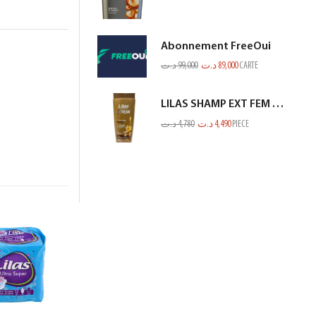
Abonnement FreeOui
د.ت
99,000
د.ت
89,000
CARTE
LILAS SHAMP EXT FEM KERATINE MARRON GOLD 350ML
د.ت
4,780
د.ت
4,490
PIECE