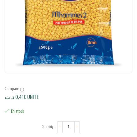
Compare
د.ت
0,410
UNITE
En stock