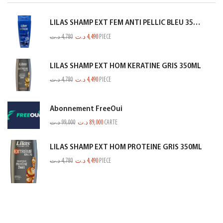
LILAS SHAMP EXT FEM ANTI PELLIC BLEU 350ML
د.ت
4,780
د.ت
4,490
PIECE
LILAS SHAMP EXT HOM KERATINE GRIS 350ML
د.ت
4,780
د.ت
4,490
PIECE
Abonnement FreeOui
د.ت
99,000
د.ت
89,000
CARTE
LILAS SHAMP EXT HOM PROTEINE GRIS 350ML
د.ت
4,780
د.ت
4,490
PIECE