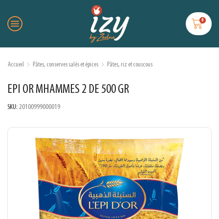
0
Accueil
Pâtes, conserves salés et épices
Pâtes, riz et couscous
EPI OR MHAMMES 2 DE 500 GR
SKU:
20100999000019