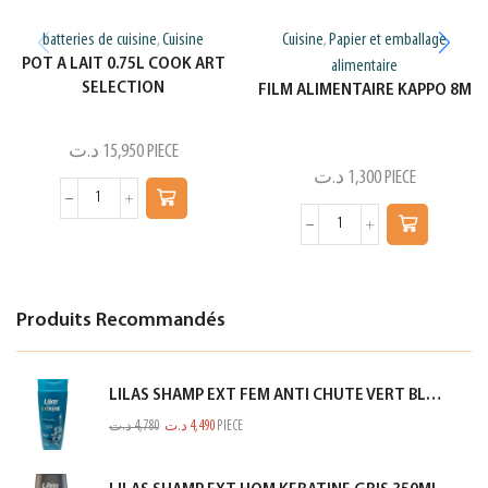
batteries de cuisine
Cuisine
Cuisine
Papier et emballage
,
,
POT A LAIT 0.75L COOK ART
alimentaire
SELECTION
FILM ALIMENTAIRE KAPPO 8M
د.ت
15,950
PIECE
د.ت
1,300
PIECE
Produits Recommandés
LILAS SHAMP EXT FEM ANTI CHUTE VERT BLEUTE 350ML
د.ت
4,780
د.ت
4,490
PIECE