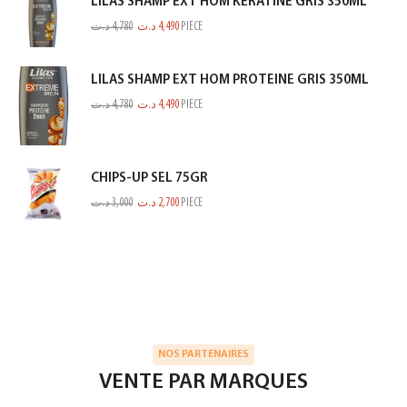
LILAS SHAMP EXT HOM KERATINE GRIS 350ML
د.ت
4,780
د.ت
4,490
PIECE
LILAS SHAMP EXT HOM PROTEINE GRIS 350ML
د.ت
4,780
د.ت
4,490
PIECE
CHIPS-UP SEL 75GR
د.ت
3,000
د.ت
2,700
PIECE
NOS PARTENAIRES
VENTE PAR MARQUES