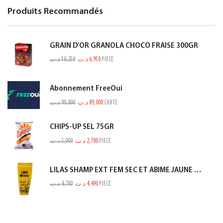
Produits Recommandés
GRAIN D'OR GRANOLA CHOCO FRAISE 300GR
د.ت
10,250
د.ت
6,950
PIECE
Abonnement FreeOui
د.ت
99,000
د.ت
89,000
CARTE
CHIPS-UP SEL 75GR
د.ت
3,000
د.ت
2,700
PIECE
LILAS SHAMP EXT FEM SEC ET ABIME JAUNE 350ML
د.ت
4,780
د.ت
4,490
PIECE