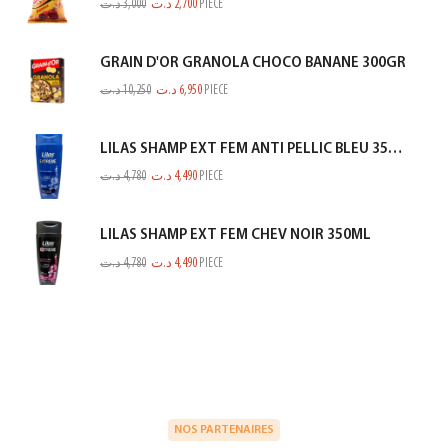
د.ت
3,000
د.ت
2,700
PIECE
GRAIN D'OR GRANOLA CHOCO BANANE 300GR
د.ت
10,250
د.ت
6,950
PIECE
LILAS SHAMP EXT FEM ANTI PELLIC BLEU 350ML
د.ت
4,780
د.ت
4,490
PIECE
LILAS SHAMP EXT FEM CHEV NOIR 350ML
د.ت
4,780
د.ت
4,490
PIECE
NOS PARTENAIRES