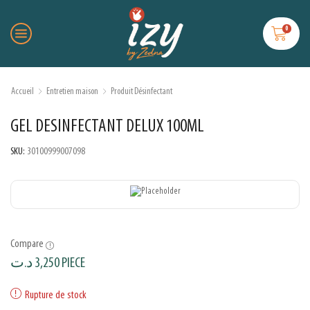
0
Accueil
Entretien maison
Produit Désinfectant
GEL DESINFECTANT DELUX 100ML
SKU:
30100999007098
Compare
د.ت
3,250
PIECE
Rupture de stock