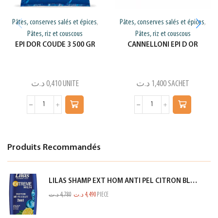
Pâtes, conserves salés et épices
Pâtes, conserves salés et épices
,
,
Pâtes, riz et couscous
Pâtes, riz et couscous
EPI DOR COUDE 3 500 GR
CANNELLONI EPI D OR
د.ت
0,410
UNITE
د.ت
1,400
SACHET
Produits Recommandés
LILAS SHAMP EXT HOM ANTI PEL CITRON BLEU 350ML
د.ت
4,780
د.ت
4,490
PIECE