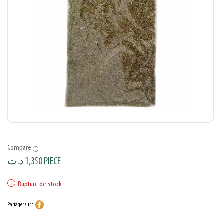
Compare
د.ت
1,350
PIECE
Rupture de stock
Partager sur :