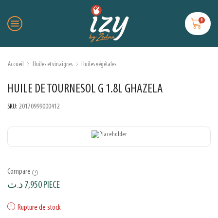
0
Accueil
Huiles et vinaigres
Huiles végétales
HUILE DE TOURNESOL G 1.8L GHAZELA
SKU:
20170999000412
Compare
د.ت
7,950
PIECE
Rupture de stock