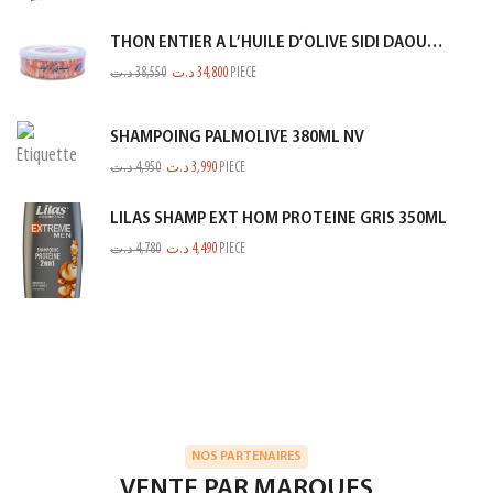
THON ENTIER A L’HUILE D’OLIVE SIDI DAOUD 950G
د.ت
38,550
د.ت
34,800
PIECE
SHAMPOING PALMOLIVE 380ML NV
د.ت
4,950
د.ت
3,990
PIECE
LILAS SHAMP EXT HOM PROTEINE GRIS 350ML
د.ت
4,780
د.ت
4,490
PIECE
NOS PARTENAIRES
VENTE PAR MARQUES