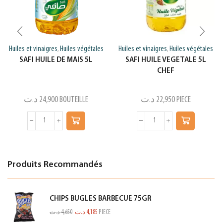
Huiles et vinaigres
Huiles végétales
Huiles et vinaigres
Huiles végétales
,
,
SAFI HUILE DE MAIS 5L
SAFI HUILE VEGETALE 5L
CHEF
د.ت
24,900
BOUTEILLE
د.ت
22,950
PIECE
Produits Recommandés
CHIPS BUGLES BARBECUE 75GR
د.ت
4,650
د.ت
4,185
PIECE