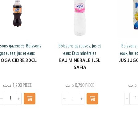
ssons gazeuses
Boissons
Boissons gazeuses, jus et
Boissons 
,
gazeuses, jus et eaux
eaux
Eaux minérales
eaux
Jus et
,
,
BOGA CIDRE 30CL
EAU MINERALE 1.5L
JUS JUG
SAFIA
د.ت
1,200
PIECE
د.ت
0,750
PIECE
د.ت