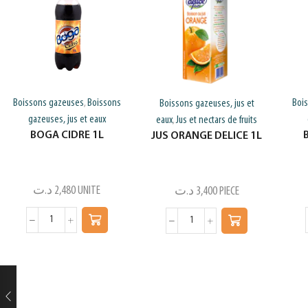
Boissons gazeuses
Boissons
Boi
,
Boissons gazeuses, jus et
gazeuses, jus et eaux
eaux
Jus et nectars de fruits
,
BOGA CIDRE 1L
JUS ORANGE DELICE 1L
د.ت
2,480
UNITE
د.ت
3,400
PIECE