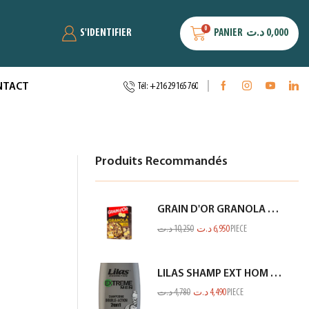
0
S'IDENTIFIER
PANIER
د.ت
0,000
NTACT
Tél: +216 29 165 760
Produits Recommandés
GRAIN D'OR GRANOLA CHOCO BANANE 300GR
د.ت
10,250
د.ت
6,950
PIECE
LILAS SHAMP EXT HOM CHARBON GRIS 350ML
د.ت
4,780
د.ت
4,490
PIECE