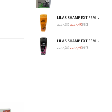
LILAS SHAMP EXT FEM END ET CASS ORANGE 350ML
د.ت
4,780
د.ت
4,490
PIECE
LILAS SHAMP EXT FEM CHEV NOIR 350ML
د.ت
4,780
د.ت
4,490
PIECE