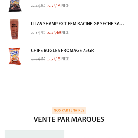
د.ت
4,650
د.ت
4,185
PIECE
LILAS SHAMP EXT FEM RACINE GP SECHE SAUMON 350ML
د.ت
4,780
د.ت
4,490
PIECE
CHIPS BUGLES FROMAGE 75GR
د.ت
4,650
د.ت
4,185
PIECE
NOS PARTENAIRES
VENTE PAR MARQUES