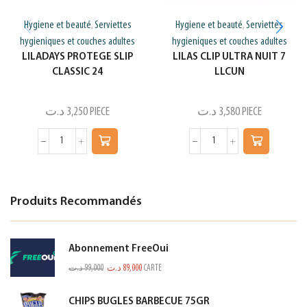
Hygiene et beauté
Serviettes
Hygiene et beauté
Serviettes
,
,
hygieniques et couches adultes
hygieniques et couches adultes
LILADAYS PROTEGE SLIP
LILAS CLIP ULTRA NUIT 7
CLASSIC 24
LLCUN
د.ت
3,250
PIECE
د.ت
3,580
PIECE
Produits Recommandés
Abonnement FreeOui
د.ت
99,000
د.ت
89,000
CARTE
CHIPS BUGLES BARBECUE 75GR