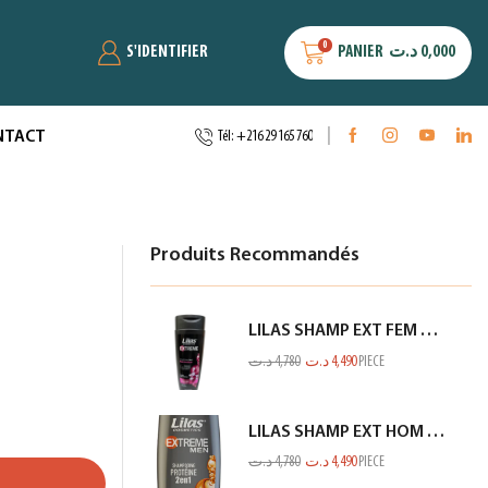
0
S'IDENTIFIER
PANIER
د.ت
0,000
NTACT
Tél: +216 29 165 760
Produits Recommandés
LILAS SHAMP EXT FEM CHEV NOIR 350ML
د.ت
4,780
د.ت
4,490
PIECE
LILAS SHAMP EXT HOM PROTEINE GRIS 350ML
د.ت
4,780
د.ت
4,490
PIECE