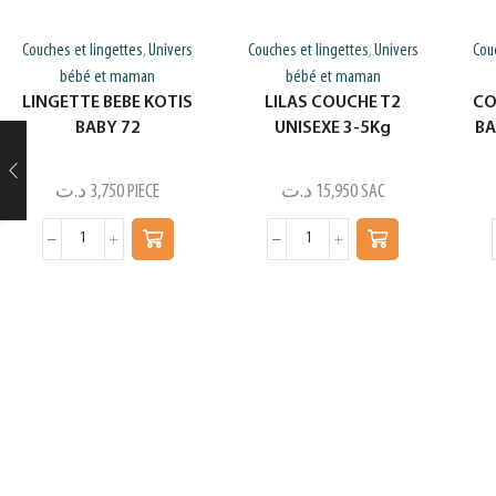
Couches et lingettes
Univers
Couches et lingettes
Univers
Cou
,
,
bébé et maman
bébé et maman
LINGETTE BEBE KOTIS
LILAS COUCHE T2
CO
BABY 72
UNISEXE 3-5Kg
BA
د.ت
3,750
PIECE
د.ت
15,950
SAC