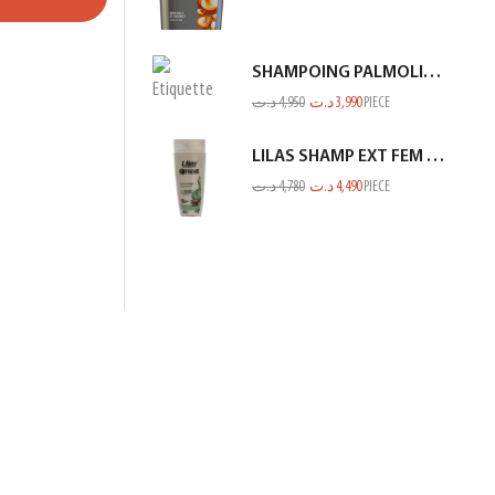
SHAMPOING PALMOLIVE 380ML NV
د.ت
4,950
د.ت
3,990
PIECE
LILAS SHAMP EXT FEM FIN ET FRAGILE BLANC 350ML
د.ت
4,780
د.ت
4,490
PIECE