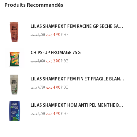
Produits Recommandés
LILAS SHAMP EXT FEM RACINE GP SECHE SAUMON 350ML
د.ت
4,780
د.ت
4,490
PIECE
CHIPS-UP FROMAGE 75G
د.ت
3,000
د.ت
2,700
PIECE
LILAS SHAMP EXT FEM FIN ET FRAGILE BLANC 350ML
د.ت
4,780
د.ت
4,490
PIECE
LILAS SHAMP EXT HOM ANTI PEL MENTHE BLEU 350ML
د.ت
4,780
د.ت
4,490
PIECE