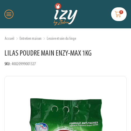
0
Accueil
Entretien maison
Lessive et soin du linge
LILAS POUDRE MAIN ENZY-MAX 1KG
SKU:
40020999001327