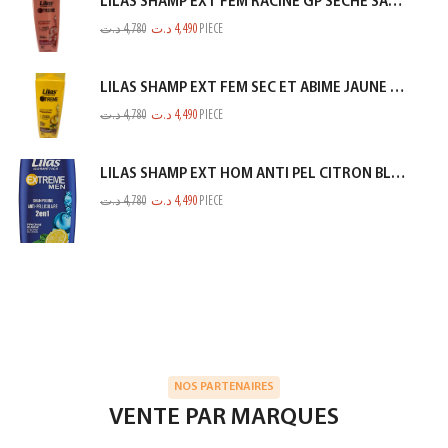
LILAS SHAMP EXT FEM RACINE GP SECHE SAUMON 350ML
د.ت
4,780
د.ت
4,490
PIECE
LILAS SHAMP EXT FEM SEC ET ABIME JAUNE 350ML
د.ت
4,780
د.ت
4,490
PIECE
LILAS SHAMP EXT HOM ANTI PEL CITRON BLEU 350ML
د.ت
4,780
د.ت
4,490
PIECE
NOS PARTENAIRES
VENTE PAR MARQUES