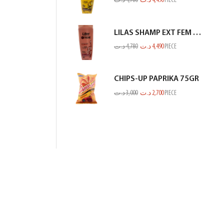
د.ت
4,780
د.ت
4,490
PIECE
LILAS SHAMP EXT FEM RACINE GP SECHE SAUMON 350ML
د.ت
4,780
د.ت
4,490
PIECE
CHIPS-UP PAPRIKA 75GR
د.ت
3,000
د.ت
2,700
PIECE