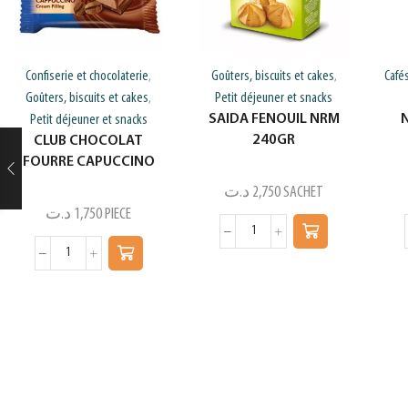
Confiserie et chocolaterie
Goûters, biscuits et cakes
Café
,
,
Goûters, biscuits et cakes
Petit déjeuner et snacks
,
SAIDA FENOUIL NRM
Petit déjeuner et snacks
240GR
CLUB CHOCOLAT
FOURRE CAPUCCINO
د.ت
2,750
SACHET
د.ت
1,750
PIECE