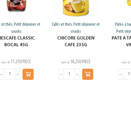
s et thés
Petit déjeuner et
Cafés et thés
Petit déjeuner et
Pâtes à ta
,
,
snacks
snacks
Petit déj
NESCAFE CLASSIC
CHICORE GOLDEN
PATE A T
BOCAL 45G
CAFE 235G
V
د.ت
11,250
PIECE
د.ت
18,250
PIECE
د.ت