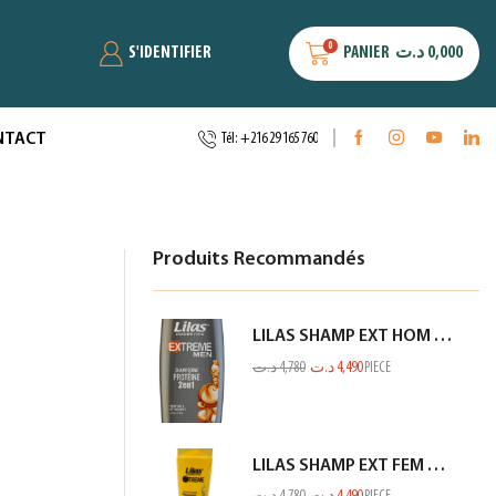
0
S'IDENTIFIER
PANIER
د.ت
0,000
NTACT
Tél: +216 29 165 760
Produits Recommandés
LILAS SHAMP EXT HOM PROTEINE GRIS 350ML
د.ت
4,780
د.ت
4,490
PIECE
LILAS SHAMP EXT FEM SEC ET ABIME JAUNE 350ML