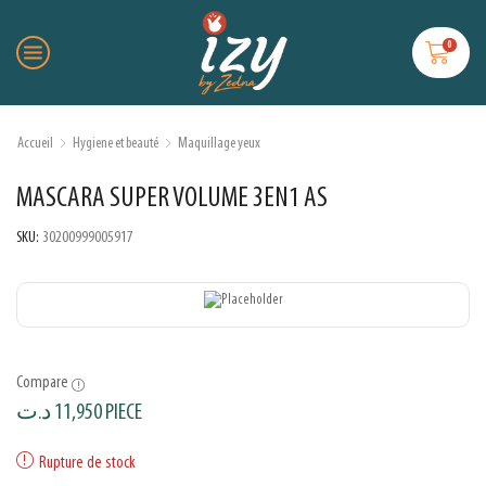
0
Accueil
Hygiene et beauté
Maquillage yeux
MASCARA SUPER VOLUME 3EN1 AS
SKU:
30200999005917
Compare
د.ت
11,950
PIECE
Rupture de stock