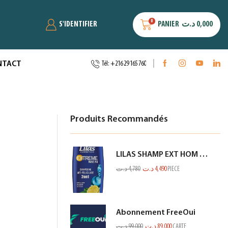
0
S'IDENTIFIER
PANIER
د.ت
0,000
NTACT
Tél: +216 29 165 760
Produits Recommandés
LILAS SHAMP EXT HOM ANTI PEL CITRON BLEU 350ML
د.ت
4,780
د.ت
4,490
PIECE
Abonnement FreeOui
د.ت
99,000
د.ت
89,000
CARTE