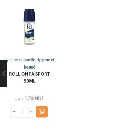
hygiene corporelle
Hygiene et
,
beauté
ROLL ON FA SPORT
50ML
د.ت
3,750
PIECE