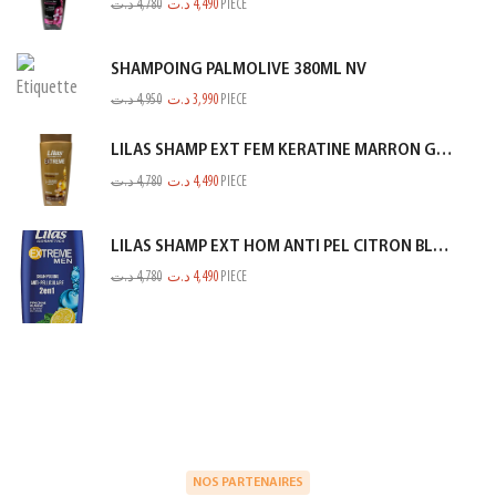
د.ت
4,780
د.ت
4,490
PIECE
SHAMPOING PALMOLIVE 380ML NV
د.ت
4,950
د.ت
3,990
PIECE
LILAS SHAMP EXT FEM KERATINE MARRON GOLD 350ML
د.ت
4,780
د.ت
4,490
PIECE
LILAS SHAMP EXT HOM ANTI PEL CITRON BLEU 350ML
د.ت
4,780
د.ت
4,490
PIECE
NOS PARTENAIRES