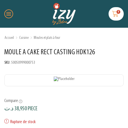
0
Accueil
Cuisine
Moules et plats à four
MOULE A CAKE RECT CASTING HDK126
SKU:
50050999000753
Compare
د.ت
38,950
PIECE
Rupture de stock