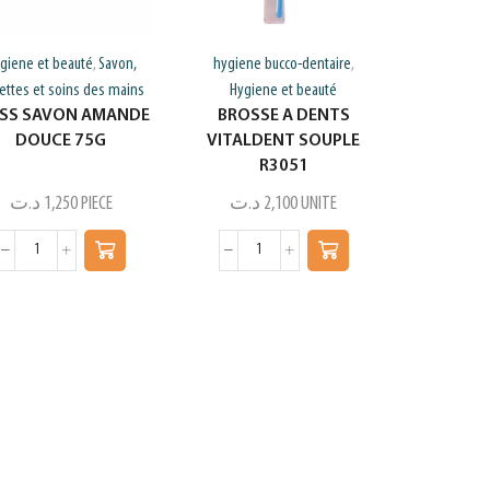
giene et beauté
Savon,
hygiene bucco-dentaire
,
,
gettes et soins des mains
Hygiene et beauté
ISS SAVON AMANDE
BROSSE A DENTS
DOUCE 75G
VITALDENT SOUPLE
R3051
د.ت
1,250
PIECE
د.ت
2,100
UNITE