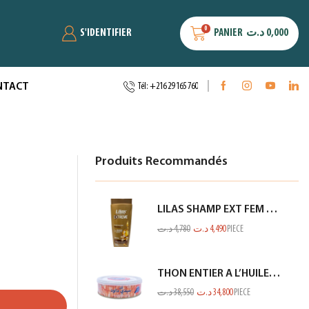
0
S'IDENTIFIER
PANIER
د.ت
0,000
NTACT
Tél: +216 29 165 760
Produits Recommandés
LILAS SHAMP EXT FEM KERATINE MARRON GOLD 350ML
د.ت
4,780
د.ت
4,490
PIECE
THON ENTIER A L’HUILE D’OLIVE SIDI DAOUD 950G
د.ت
38,550
د.ت
34,800
PIECE