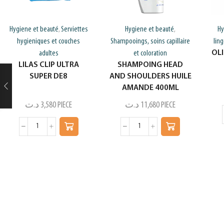
Hygiene et beauté
Serviettes
Hygiene et beauté
Hy
,
,
hygieniques et couches
Shampooings, soins capillaire
lin
OL
adultes
et coloration
LILAS CLIP ULTRA
SHAMPOING HEAD
SUPER DE8
AND SHOULDERS HUILE
AMANDE 400ML
د.ت
3,580
PIECE
د.ت
11,680
PIECE