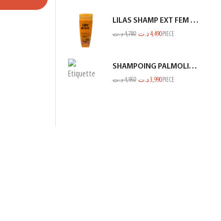
LILAS SHAMP EXT FEM END ET CASS ORANGE 350ML
د.ت
4,780
د.ت
4,490
PIECE
SHAMPOING PALMOLIVE 380ML NV
د.ت
4,950
د.ت
3,990
PIECE