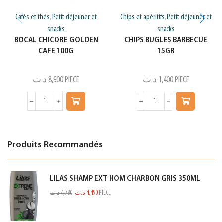
Cafés et thés
Petit déjeuner et
Chips et apéritifs
Petit déjeuner et
,
,
snacks
snacks
BOCAL CHICORE GOLDEN
CHIPS BUGLES BARBECUE
CAFE 100G
15GR
د.ت
8,900
PIECE
د.ت
1,400
PIECE
Produits Recommandés
LILAS SHAMP EXT HOM CHARBON GRIS 350ML
د.ت
4,780
د.ت
4,490
PIECE