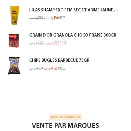
LILAS SHAMP EXT FEM SEC ET ABIME JAUNE 350ML
د.ت
4,780
د.ت
4,490
PIECE
GRAIN D'OR GRANOLA CHOCO FRAISE 300GR
د.ت
10,250
د.ت
6,950
PIECE
CHIPS BUGLES BARBECUE 75GR
د.ت
4,650
د.ت
4,185
PIECE
NOS PARTENAIRES
VENTE PAR MARQUES