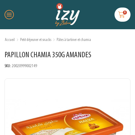
0
Accueil
Petit déjeuner et snacks
Pâtes à tartiner et chamia
PAPILLON CHAMIA 350G AMANDES
SKU:
20020999002149