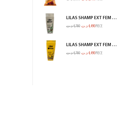
LILAS SHAMP EXT FEM FIN ET FRAGILE BLANC 350ML
د.ت
4,780
د.ت
4,490
PIECE
LILAS SHAMP EXT FEM SEC ET ABIME JAUNE 350ML
د.ت
4,780
د.ت
4,490
PIECE