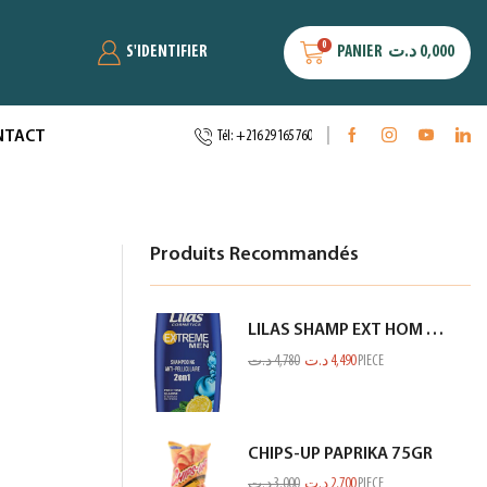
0
S'IDENTIFIER
PANIER
د.ت
0,000
NTACT
Tél: +216 29 165 760
Produits Recommandés
LILAS SHAMP EXT HOM ANTI PEL CITRON BLEU 350ML
د.ت
4,780
د.ت
4,490
PIECE
CHIPS-UP PAPRIKA 75GR
د.ت
3,000
د.ت
2,700
PIECE