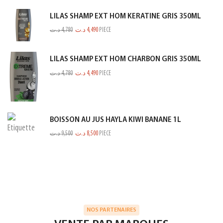
LILAS SHAMP EXT HOM KERATINE GRIS 350ML
د.ت
4,780
د.ت
4,490
PIECE
LILAS SHAMP EXT HOM CHARBON GRIS 350ML
د.ت
4,780
د.ت
4,490
PIECE
BOISSON AU JUS HAYLA KIWI BANANE 1L
د.ت
9,500
د.ت
8,500
PIECE
NOS PARTENAIRES