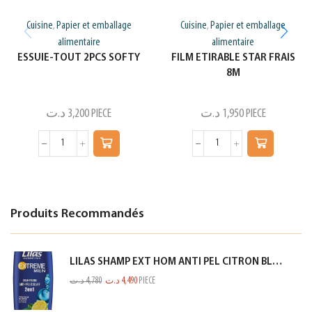
Cuisine
Papier et emballage
Cuisine
Papier et emballage
,
,
alimentaire
alimentaire
ESSUIE-TOUT 2PCS SOFTY
FILM ETIRABLE STAR FRAIS
8M
د.ت
3,200
PIECE
د.ت
1,950
PIECE
Produits Recommandés
LILAS SHAMP EXT HOM ANTI PEL CITRON BLEU 350ML
د.ت
4,780
د.ت
4,490
PIECE