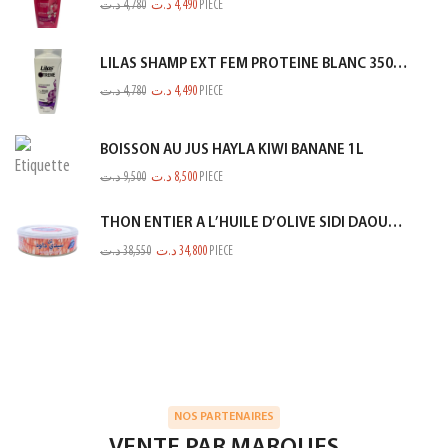
د.ت
4,780
د.ت
4,490
PIECE
LILAS SHAMP EXT FEM PROTEINE BLANC 350ML
د.ت
4,780
د.ت
4,490
PIECE
BOISSON AU JUS HAYLA KIWI BANANE 1L
د.ت
9,500
د.ت
8,500
PIECE
THON ENTIER A L’HUILE D’OLIVE SIDI DAOUD 950G
د.ت
38,550
د.ت
34,800
PIECE
NOS PARTENAIRES
VENTE PAR MARQUES