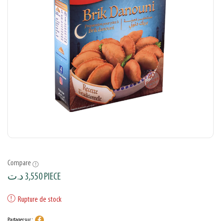
Compare
د.ت
3,550
PIECE
Rupture de stock
Partager sur :