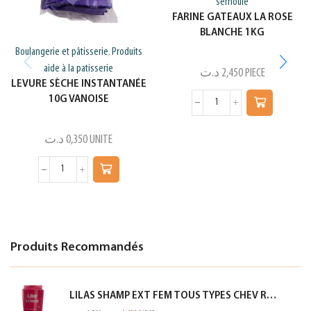
semoule
FARINE GATEAUX LA ROSE
BLANCHE 1KG
Boulangerie et pâtisserie
Produits
,
aide à la patisserie
د.ت
2,450
PIECE
LEVURE SÈCHE INSTANTANÉE
10G VANOISE
د.ت
0,350
UNITE
Produits Recommandés
LILAS SHAMP EXT FEM TOUS TYPES CHEV ROSE 350ML