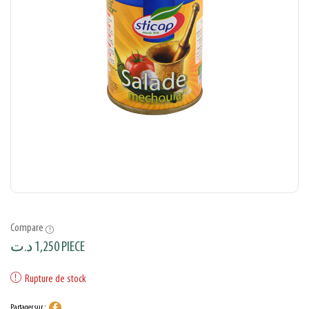
Compare
د.ت
1,250
PIECE
Rupture de stock
Partager sur :