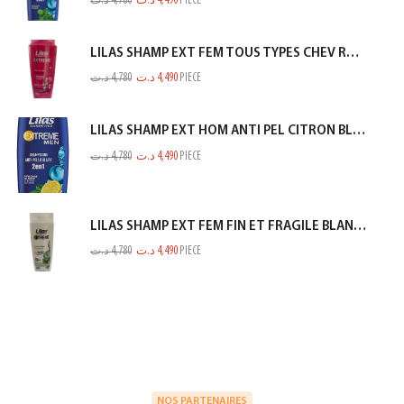
د.ت
4,780
د.ت
4,490
PIECE
LILAS SHAMP EXT FEM TOUS TYPES CHEV ROSE 350ML
د.ت
4,780
د.ت
4,490
PIECE
LILAS SHAMP EXT HOM ANTI PEL CITRON BLEU 350ML
د.ت
4,780
د.ت
4,490
PIECE
LILAS SHAMP EXT FEM FIN ET FRAGILE BLANC 350ML
د.ت
4,780
د.ت
4,490
PIECE
NOS PARTENAIRES