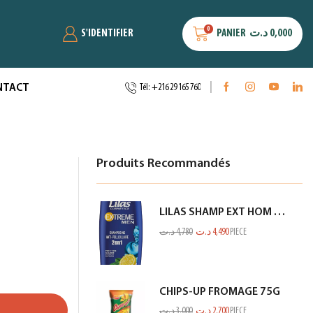
0
S'IDENTIFIER
PANIER
د.ت
0,000
NTACT
Tél: +216 29 165 760
Produits Recommandés
LILAS SHAMP EXT HOM ANTI PEL CITRON BLEU 350ML
د.ت
4,780
د.ت
4,490
PIECE
CHIPS-UP FROMAGE 75G
د.ت
3,000
د.ت
2,700
PIECE