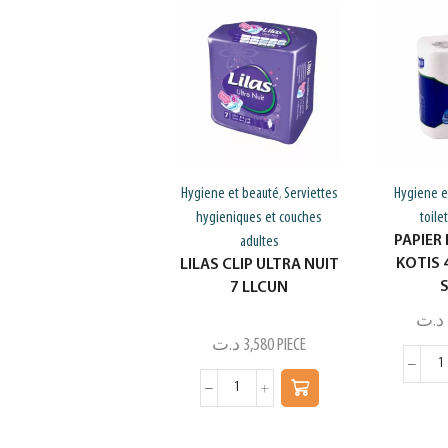
Hygiene et beauté
Serviettes
Hygiene e
,
hygieniques et couches
toile
PAPIER
adultes
KOTIS 
LILAS CLIP ULTRA NUIT
7 LLCUN
د.ت
د.ت
3,580
PIECE