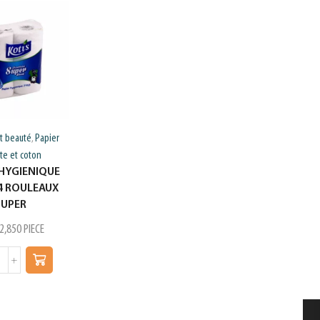
t beauté
Papier
Hygiene et beauté
Serviettes
,
,
tte et coton
hygieniques et couches
 HYGIENIQUE
adultes
4 ROULEAUX
LILAS CLIP ULTRA
SUPER
SUPER DE8
2,850
PIECE
د.ت
3,580
PIECE