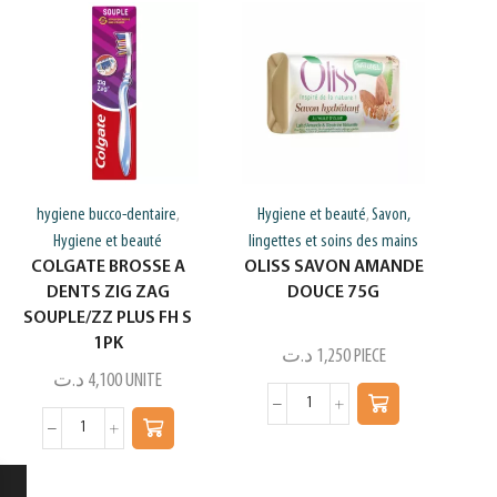
hygiene bucco-dentaire
Hygiene et beauté
Savon,
,
,
Hygiene et beauté
lingettes et soins des mains
COLGATE BROSSE A
OLISS SAVON AMANDE
DENTS ZIG ZAG
DOUCE 75G
SOUPLE/ZZ PLUS FH S
1PK
د.ت
1,250
PIECE
د.ت
4,100
UNITE