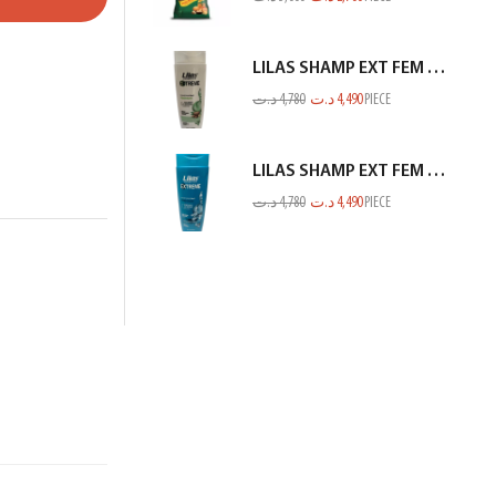
LILAS SHAMP EXT FEM FIN ET FRAGILE BLANC 350ML
د.ت
4,780
د.ت
4,490
PIECE
LILAS SHAMP EXT FEM ANTI CHUTE VERT BLEUTE 350ML
د.ت
4,780
د.ت
4,490
PIECE