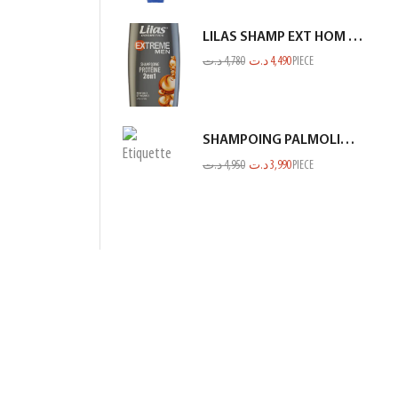
LILAS SHAMP EXT HOM PROTEINE GRIS 350ML
د.ت
4,780
د.ت
4,490
PIECE
SHAMPOING PALMOLIVE 380ML NV
د.ت
4,950
د.ت
3,990
PIECE