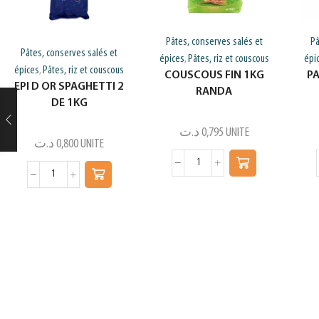
Pâtes, conserves salés et
Pâ
Pâtes, conserves salés et
épices
Pâtes, riz et couscous
épi
,
épices
Pâtes, riz et couscous
,
COUSCOUS FIN 1KG
PA
EPI D OR SPAGHETTI 2
RANDA
DE 1KG
د.ت
0,795
UNITE
د.ت
0,800
UNITE