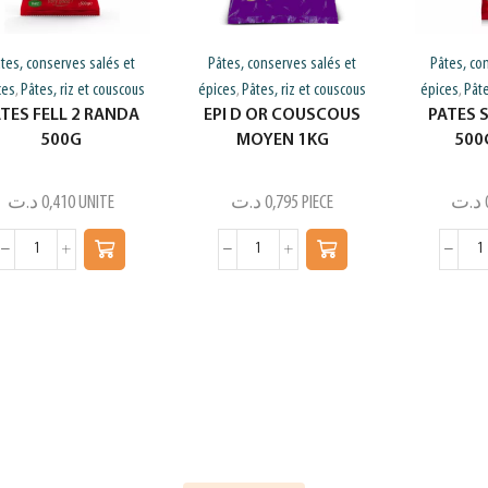
tes, conserves salés et
Pâtes, conserves salés et
Pâtes, co
ces
Pâtes, riz et couscous
épices
Pâtes, riz et couscous
épices
Pâte
,
,
,
TES FELL 2 RANDA
EPI D OR COUSCOUS
PATES 
500G
MOYEN 1KG
500
د.ت
0,410
UNITE
د.ت
0,795
PIECE
د.ت