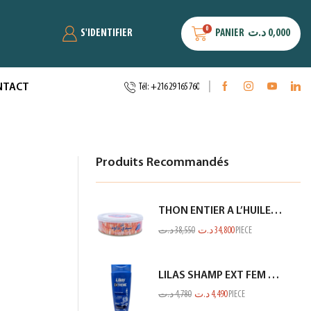
0
S'IDENTIFIER
PANIER
د.ت
0,000
NTACT
Tél: +216 29 165 760
Produits Recommandés
THON ENTIER A L’HUILE D’OLIVE SIDI DAOUD 950G
د.ت
38,550
د.ت
34,800
PIECE
LILAS SHAMP EXT FEM ANTI PELLIC BLEU 350ML
د.ت
4,780
د.ت
4,490
PIECE