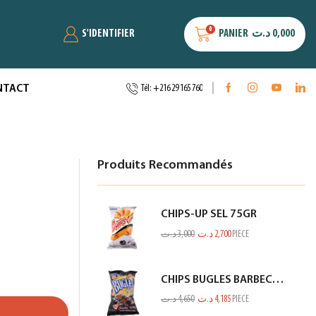
0
S'IDENTIFIER
PANIER
د.ت
0,000
NTACT
Tél: +216 29 165 760
Produits Recommandés
CHIPS-UP SEL 75GR
د.ت
3,000
د.ت
2,700
PIECE
CHIPS BUGLES BARBECUE 75GR
د.ت
4,650
د.ت
4,185
PIECE