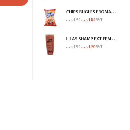
CHIPS BUGLES FROMAGE 75GR
د.ت
4,650
د.ت
4,185
PIECE
LILAS SHAMP EXT FEM RACINE GP SECHE SAUMON 350ML
د.ت
4,780
د.ت
4,490
PIECE