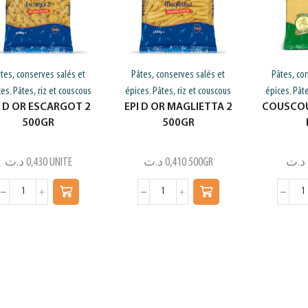
tes, conserves salés et
Pâtes, conserves salés et
Pâtes, co
ces
Pâtes, riz et couscous
épices
Pâtes, riz et couscous
épices
Pâte
,
,
,
I D OR ESCARGOT 2
EPI D OR MAGLIETTA 2
COUSCOUS
500GR
500GR
د.ت
0,430
UNITE
د.ت
0,410
500GR
د.ت