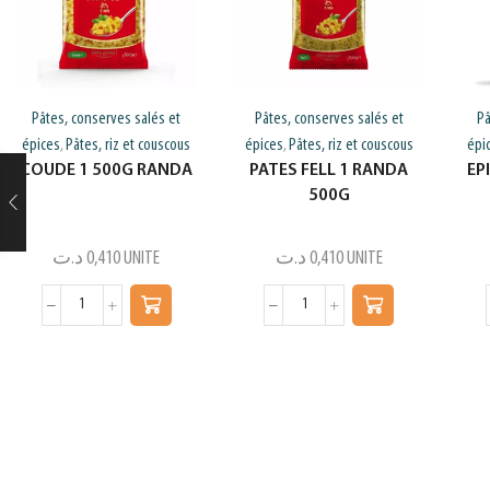
Pâtes, conserves salés et
Pâtes, conserves salés et
Pâ
épices
Pâtes, riz et couscous
épices
Pâtes, riz et couscous
épi
,
,
COUDE 1 500G RANDA
PATES FELL 1 RANDA
EP
500G
د.ت
0,410
UNITE
د.ت
0,410
UNITE