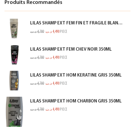
Produits Recommandés
LILAS SHAMP EXT FEM FIN ET FRAGILE BLANC 350ML
د.ت
4,780
د.ت
4,490
PIECE
LILAS SHAMP EXT FEM CHEV NOIR 350ML
د.ت
4,780
د.ت
4,490
PIECE
LILAS SHAMP EXT HOM KERATINE GRIS 350ML
د.ت
4,780
د.ت
4,490
PIECE
LILAS SHAMP EXT HOM CHARBON GRIS 350ML
د.ت
4,780
د.ت
4,490
PIECE