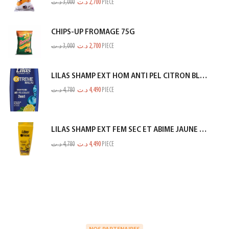
د.ت
3,000
د.ت
2,700
PIECE
CHIPS-UP FROMAGE 75G
د.ت
3,000
د.ت
2,700
PIECE
LILAS SHAMP EXT HOM ANTI PEL CITRON BLEU 350ML
د.ت
4,780
د.ت
4,490
PIECE
LILAS SHAMP EXT FEM SEC ET ABIME JAUNE 350ML
د.ت
4,780
د.ت
4,490
PIECE