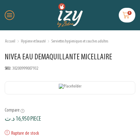
0
Accueil
Hygiene et beauté
Serviettes hygieniques et couches adultes
NIVEA EAU DEMAQUILLANTE MICELLAIRE
SKU:
30200999007932
Compare
د.ت
16,950
PIECE
Rupture de stock