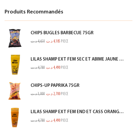
Produits Recommandés
CHIPS BUGLES BARBECUE 75GR
د.ت
4,650
د.ت
4,185
PIECE
LILAS SHAMP EXT FEM SEC ET ABIME JAUNE 350ML
د.ت
4,780
د.ت
4,490
PIECE
CHIPS-UP PAPRIKA 75GR
د.ت
3,000
د.ت
2,700
PIECE
LILAS SHAMP EXT FEM END ET CASS ORANGE 350ML
د.ت
4,780
د.ت
4,490
PIECE