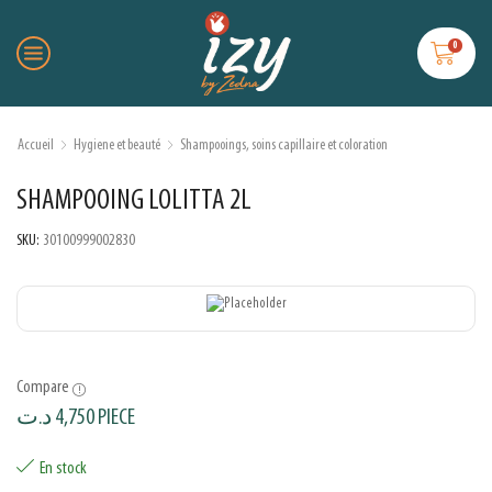
0
Accueil
Hygiene et beauté
Shampooings, soins capillaire et coloration
SHAMPOOING LOLITTA 2L
SKU:
30100999002830
Compare
د.ت
4,750
PIECE
En stock