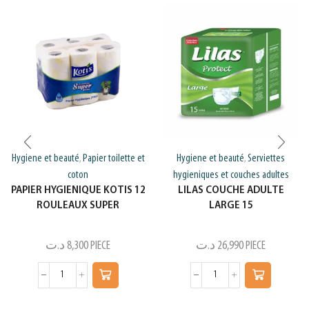
Hygiene et beauté
Papier toilette et
Hygiene et beauté
Serviettes
,
,
coton
hygieniques et couches adultes
PAPIER HYGIENIQUE KOTIS 12
LILAS COUCHE ADULTE
ROULEAUX SUPER
LARGE 15
د.ت
8,300
PIECE
د.ت
26,990
PIECE