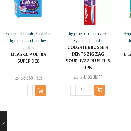
Hygiene et beauté
Serviettes
hygiene bucco-dentaire
Hyg
,
,
hygieniques et couches
Hygiene et beauté
h
COLGATE BROSSE A
adultes
DENTS ZIG ZAG
LILAS CLIP ULTRA
LI
SOUPLE/ZZ PLUS FH S
SUPER DE8
1PK
د.ت
4,100
UNITE
د.ت
3,580
PIECE