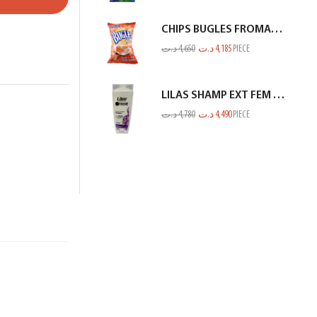
CHIPS BUGLES FROMAGE 75GR
د.ت
4,650
د.ت
4,185
PIECE
LILAS SHAMP EXT FEM PROTEINE BLANC 350ML
د.ت
4,780
د.ت
4,490
PIECE