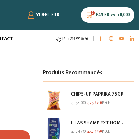
0
S'IDENTIFIER
PANIER
د.ت
0,000
NTACT
Tél: +216 29 165 760
Produits Recommandés
CHIPS-UP PAPRIKA 75GR
د.ت
3,000
د.ت
2,700
PIECE
LILAS SHAMP EXT HOM ANTI PEL MENTHE BLEU 350ML
د.ت
4,780
د.ت
4,490
PIECE