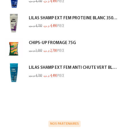
د.ت
4,780
د.ت
4,490
PIECE
LILAS SHAMP EXT FEM PROTEINE BLANC 350ML
د.ت
4,780
د.ت
4,490
PIECE
CHIPS-UP FROMAGE 75G
د.ت
3,000
د.ت
2,700
PIECE
LILAS SHAMP EXT FEM ANTI CHUTE VERT BLEUTE 350ML
د.ت
4,780
د.ت
4,490
PIECE
NOS PARTENAIRES