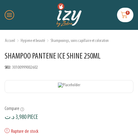
0
Accueil
Hygiene et beauté
Shampooings, soins capillaire et coloration
SHAMPOO PANTENE ICE SHINE 250ML
SKU:
30100999002602
Compare
د.ت
3,980
PIECE
Rupture de stock