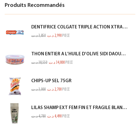
Produits Recommandés
DENTIFRICE COLGATE TRIPLE ACTION XTRA WHITE 75ML
د.ت
3,850
د.ت
2,990
PIECE
THON ENTIER A L’HUILE D’OLIVE SIDI DAOUD 950G
د.ت
38,550
د.ت
34,800
PIECE
CHIPS-UP SEL 75GR
د.ت
3,000
د.ت
2,700
PIECE
LILAS SHAMP EXT FEM FIN ET FRAGILE BLANC 350ML
د.ت
4,780
د.ت
4,490
PIECE