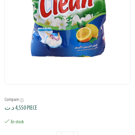
Compare
د.ت
4,550
PIECE
En stock